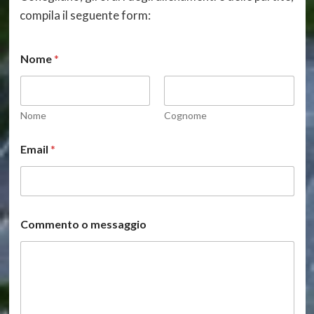
compila il seguente form:
Nome
*
Nome
Cognome
Email
*
*
Commento o messaggio
C
o
m
m
e
n
t