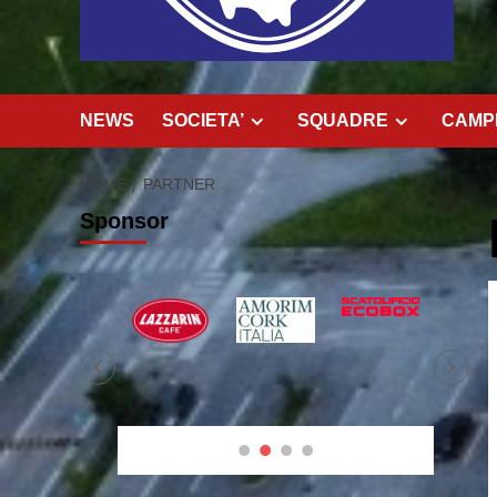
NEWS
SOCIETA’
SQUADRE
CAMPI
HOME
PARTNER
Sponsor