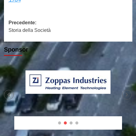
Navigazione
Precedente:
Storia della Società
articolo
Sponsor