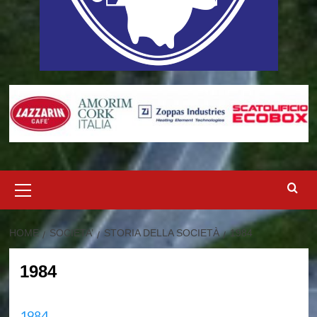
Menu
principale
HOME
SOCIETA’
STORIA DELLA SOCIETÀ
1984
1984
1984