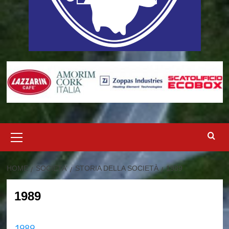
Menu
principale
HOME
SOCIETA’
STORIA DELLA SOCIETÀ
1989
1989
1989