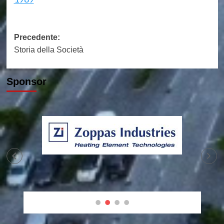
Navigazione
Precedente:
Storia della Società
articolo
Sponsor