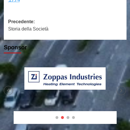
Navigazione
Precedente:
Storia della Società
articolo
Sponsor