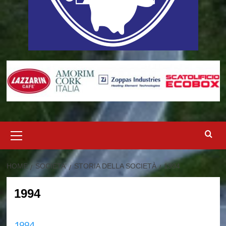
Menu
principale
HOME
SOCIETA’
STORIA DELLA SOCIETÀ
1994
1994
1994