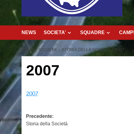
NEWS
SOCIETA’
SQUADRE
CAMPI
HOME
SOCIETA’
STORIA DELLA SOCIETÀ
2007
2007
2007
Navigazione
Precedente:
Storia della Società
articolo