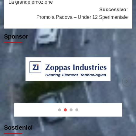
La grande emozione
articolo
Successivo:
Promo a Padova – Under 12 Sperimentale
Sponsor
Sostienici