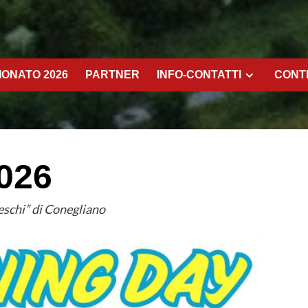
ONATO 2026
PARTNER
INFO-CONTATTI
CONT
026
eschi” di Conegliano