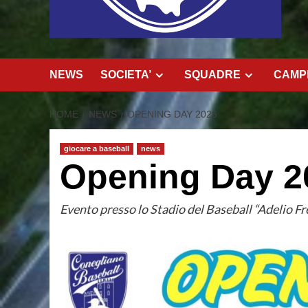
NEWS
SOCIETA’
SQUADRE
CAMPI
HOME
NEWS
OPENING DAY 2026
giocare a baseball
news
Opening Day 2
Evento presso lo Stadio del Baseball “Adelio Fr