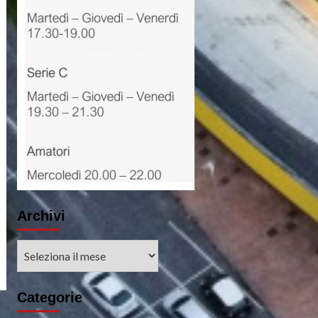
no:
 si
arte
Archivi
Archivi
Categorie