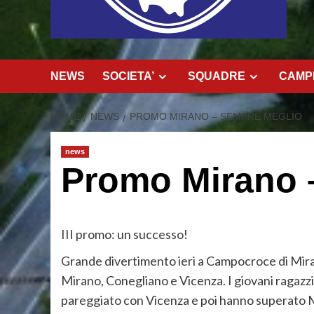
NEWS
SOCIETA’
SQUADRE
CAMPI
HOME
NEWS
PROMO MIRANO – SEMPRE MEGLIO
news
Promo Mirano 
III promo: un successo!
Grande divertimento ieri a Campocroce di Miran
Mirano, Conegliano e Vicenza. I giovani ragazz
pareggiato con Vicenza e poi hanno superato M