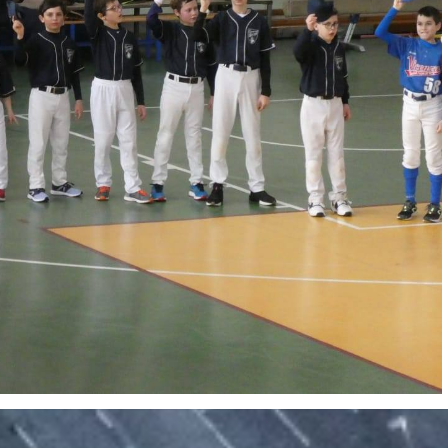
Coneglia
Insieme
rip