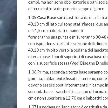
campi, ma non sono obbligatorie e ogni societ
di terra battuta del proprio campo di gioco.
1.05
Casa Base
sarà costituita da una lastra
43,18 cm di lato cui sono stati rimossi due ang
di 21,5 cm e i due lati rimanenti
formeranno una punta e misureranno 30,48 cm.
corrispondenza dell‘intersezione delle linee ch
43,18 cm rivolto verso la pedana del lanciator
e terza base. I bordi superiori di casa base d
con la superficie stessa (Vedi Disegno D nell
1.06 Prima, seconda e terza base saranno cont
gomma, saldamente fissati al terreno, come in
devono essere posti interamente in campo int
seconda base. I sacchetti saranno di forma qu
cm e non superiore a 12,70 cm e imbottiti con
1.07 La pedana del lanciatore è costituita da