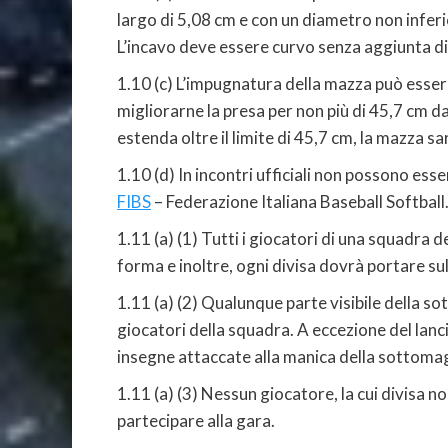
largo di 5,08 cm e con un diametro non inferi
L’incavo deve essere curvo senza aggiunta d
1.10 (c) L’impugnatura della mazza può essere
migliorarne la presa per non più di 45,7 cm dal
estenda oltre il limite di 45,7 cm, la mazza s
1.10 (d) In incontri ufficiali non possono es
FIBS
– Federazione Italiana Baseball Softball
1.11 (a) (1) Tutti i giocatori di una squadra 
forma e inoltre, ogni divisa dovrà portare su
1.11 (a) (2) Qualunque parte visibile della so
giocatori della squadra. A eccezione del lanci
insegne attaccate alla manica della sottomag
1.11 (a) (3) Nessun giocatore, la cui divisa 
partecipare alla gara.