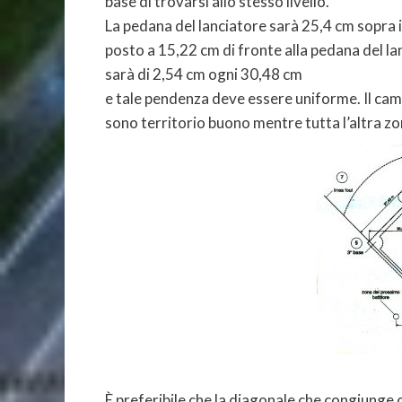
base di trovarsi allo stesso livello.
La pedana del lanciatore sarà 25,4 cm sopra il
posto a 15,22 cm di fronte alla pedana del la
sarà di 2,54 cm ogni 30,48 cm
e tale pendenza deve essere uniforme. Il cam
sono territorio buono mentre tutta l’altra zon
(schema 1 – Cam
È preferibile che la diagonale che congiunge 