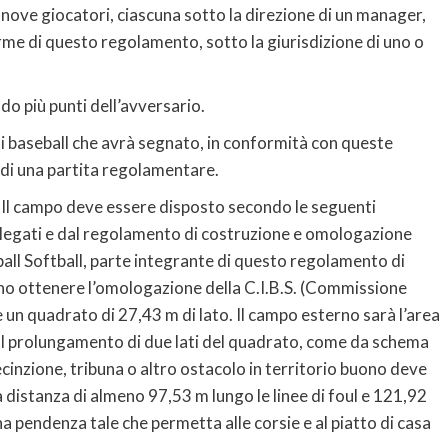
i nove giocatori, ciascuna sotto la direzione di un manager,
me di questo regolamento, sotto la giurisdizione di uno o
o più punti dell’avversario.
di baseball che avrà segnato, in conformità con queste
 di una partita regolamentare.
. Il campo deve essere disposto secondo le seguenti
3 allegati e dal regolamento di costruzione e omologazione
all Softball, parte integrante di questo regolamento di
vono ottenere l’omologazione della C.I.B.S. (Commissione
è un quadrato di 27,43 m di lato. Il campo esterno sarà l’area
 dal prolungamento di due lati del quadrato, come da schema
recinzione, tribuna o altro ostacolo in territorio buono deve
a distanza di almeno 97,53 m lungo le linee di foul e 121,92
a pendenza tale che permetta alle corsie e al piatto di casa