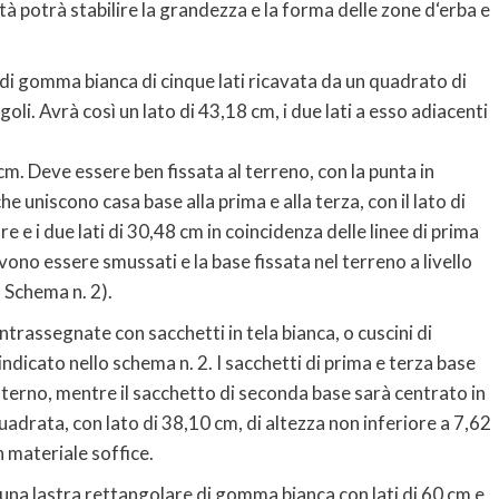
à potrà stabilire la grandezza e la forma delle zone d‘erba e
 di gomma bianca di cinque lati ricavata da un quadrato di
oli. Avrà così un lato di 43,18 cm, i due lati a esso adiacenti
 Deve essere ben fissata al terreno, con la punta in
e uniscono casa base alla prima e alla terza, con il lato di
e e i due lati di 30,48 cm in coincidenza delle linee di prima
evono essere smussati e la base fissata nel terreno a livello
o Schema n. 2).
rassegnate con sacchetti in tela bianca, o cuscini di
dicato nello schema n. 2. I sacchetti di prima e terza base
erno, mentre il sacchetto di seconda base sarà centrato in
adrata, con lato di 38,10 cm, di altezza non inferiore a 7,62
 materiale soffice.
 una lastra rettangolare di gomma bianca con lati di 60 cm e