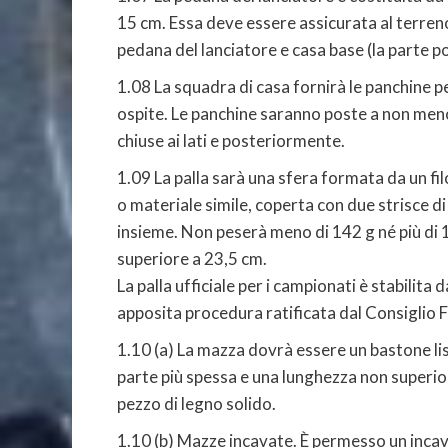
15 cm. Essa deve essere assicurata al terreno
pedana del lanciatore e casa base (la parte po
1.08 La squadra di casa fornirà le panchine pe
ospite. Le panchine saranno poste a non meno
chiuse ai lati e posteriormente.
1.09 La palla sarà una sfera formata da un f
o materiale simile, coperta con due strisce di
insieme. Non peserà meno di 142 g né più di 
superiore a 23,5 cm.
La palla ufficiale per i campionati è stabilita d
apposita procedura ratificata dal Consiglio 
1.10 (a) La mazza dovrà essere un bastone li
parte più spessa e una lunghezza non superio
pezzo di legno solido.
1.10 (b) Mazze incavate. È permesso un incavo