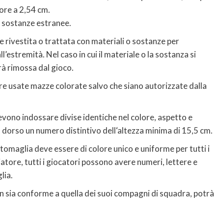
ore a 2,54 cm.
i sostanze estranee.
 rivestita o trattata con materiali o sostanze per
l’estremità. Nel caso in cui il materiale o la sostanza si
arà rimossa dal gioco.
sere usate mazze colorate salvo che siano autorizzate dalla
.
devono indossare divise identiche nel colore, aspetto e
l dorso un numero distintivo dell‘altezza minima di 15,5 cm.
ttomaglia deve essere di colore unico e uniforme per tutti i
atore, tutti i giocatori possono avere numeri, lettere e
lia.
non sia conforme a quella dei suoi compagni di squadra, potrà