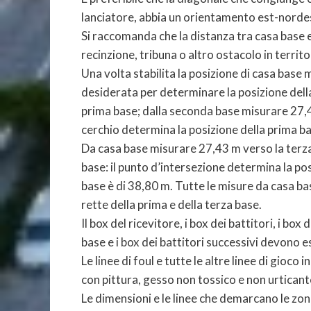
lanciatore, abbia un orientamento est-norde
Si raccomanda che la distanza tra casa base e r
recinzione, tribuna o altro ostacolo in territ
Una volta stabilita la posizione di casa base
desiderata per determinare la posizione del
prima base; dalla seconda base misurare 27,43
cerchio determina la posizione della prima ba
Da casa base misurare 27,43 m verso la terza
base: il punto d’intersezione determina la pos
base è di 38,80 m. Tutte le misure da casa ba
rette della prima e della terza base.
Il box del ricevitore, i box dei battitori, i bo
base e i box dei battitori successivi devono 
Le linee di foul e tutte le altre linee di gioc
con pittura, gesso non tossico e non urticant
Le dimensioni e le linee che demarcano le zon