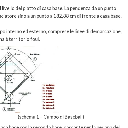
 livello del piatto di casa base. La pendenza da un punto
nciatore sino a un punto a 182,88 cm di fronte a casa base,
po interno ed esterno, comprese le linee di demarcazione,
a è territorio foul.
po di Baseball)
casa base con la seconda base, passante per la pedana del