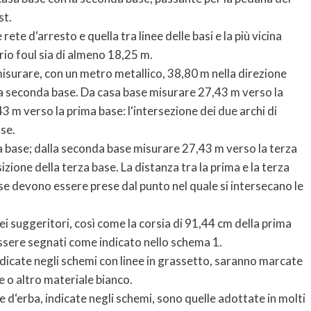
st.
ete d‘arresto e quella tra linee delle basi e la più vicina
orio foul sia di almeno 18,25 m.
 misurare, con un metro metallico, 38,80 m nella direzione
la seconda base. Da casa base misurare 27,43 m verso la
 m verso la prima base: l‘intersezione dei due archi di
se.
 base; dalla seconda base misurare 27,43 m verso la terza
izione della terza base. La distanza tra la prima e la terza
se devono essere prese dal punto nel quale si intersecano le
x dei suggeritori, così come la corsia di 91,44 cm della prima
essere segnati come indicato nello schema 1.
o indicate negli schemi con linee in grassetto, saranno marcate
e o altro materiale bianco.
e d‘erba, indicate negli schemi, sono quelle adottate in molti