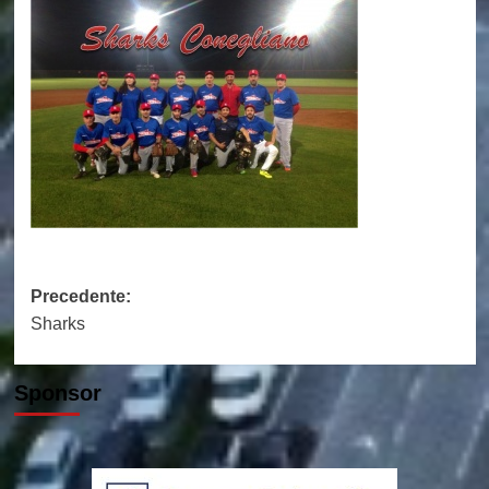
Navigazione
Precedente:
Sharks
articolo
Sponsor