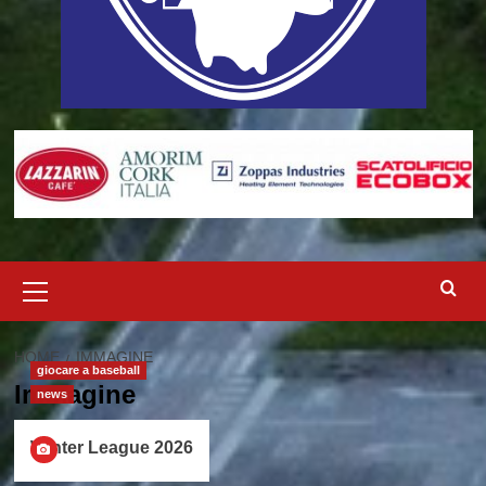
Menu
principale
HOME
IMMAGINE
giocare a baseball
Immagine
news
Winter League 2026