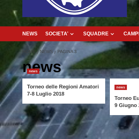
NEWS
SOCIETA’
SQUADRE
CAMPI
HOME
NEWS
PAGINA 3
news
news
Torneo delle Regioni Amatori
news
7-8 Luglio 2018
Torneo Eu
9 Giugno 