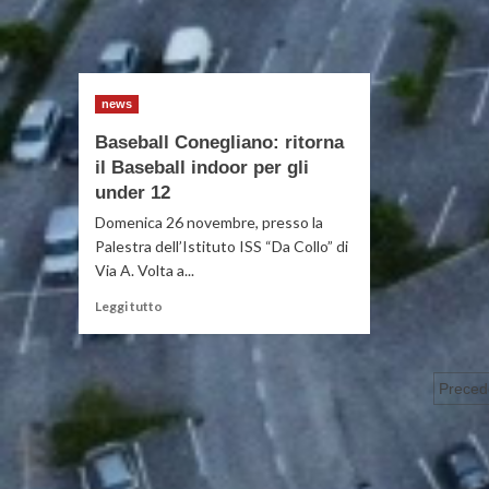
news
Baseball Conegliano: ritorna
il Baseball indoor per gli
under 12
Domenica 26 novembre, presso la
Palestra dell’Istituto ISS “Da Collo” di
Via A. Volta a...
Leggi
Leggi tutto
di
più
su
Pag
Baseball
Preced
Conegliano:
deg
ritorna
il
arti
Baseball