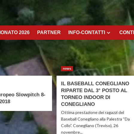
ONATO 2026
PARTNER
INFO-CONTATTI
CONT
news
IL BASEBALL CONEGLIANO
RIPARTE DAL 3° POSTO AL
ropeo Slowpitch 8-
TORNEO INDOOR DI
2018
CONEGLIANO
Ottima prestazione dei ragazzi del
Baseball Conegliano alla Palestra “Da
Collo”. Conegliano (Treviso), 26
novembre...