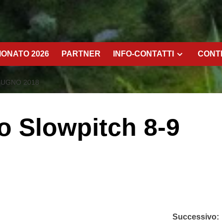
ONATO 2026
PARTNER
INFO-CONTATTI
CONT
IUGNO 2018
o Slowpitch 8-9
Successivo: