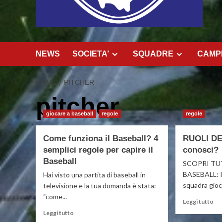
NEWS
SOCIETA’
SQUADRE
CAMPI
HOME
PITCHER
pitcher
giocare a baseball
regole
regole
Come funziona il Baseball? 4
RUOLI DE
semplici regole per capire il
conosci?
Baseball
SCOPRI TUT
BASEBALL: Il
Hai visto una partita di baseball in
squadra gioca
televisione e la tua domanda è stata:
“come...
Le
Leggi tutto
di
Leggi
Leggi tutto
più
di