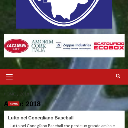
Menu
principale
HOME
2018
Anno:
2018
news
Lutto nel Conegliano Baseball
Lutto nel Conegliano Baseball che perde un grande amico e