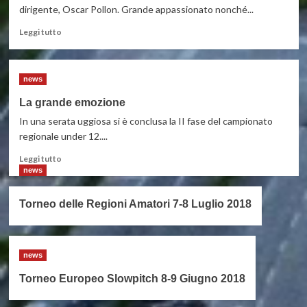
dirigente, Oscar Pollon. Grande appassionato nonché...
Leggi
Leggi tutto
di
più
su
news
Lutto
nel
La grande emozione
Conegliano
In una serata uggiosa si è conclusa la II fase del campionato
Baseball
regionale under 12....
Leggi
Leggi tutto
di
news
più
su
Torneo delle Regioni Amatori 7-8 Luglio 2018
La
grande
emozione
news
Torneo Europeo Slowpitch 8-9 Giugno 2018